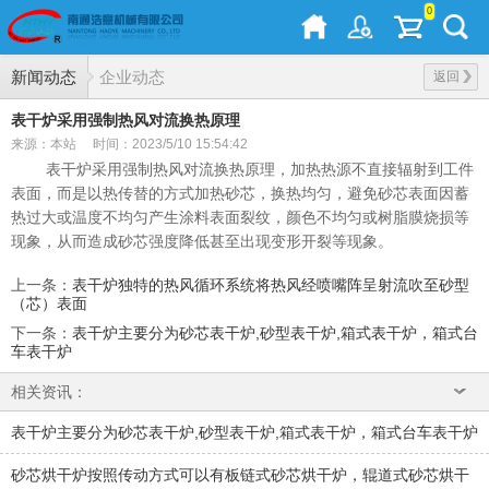
0
新闻动态
企业动态
返回
表干炉采用强制热风对流换热原理
来源：本站
时间：2023/5/10 15:54:42
表干炉采用强制热风对流换热原理，加热热源不直接辐射到工件
表面，而是以热传替的方式加热砂芯，换热均匀，避免砂芯表面因蓄
热过大或温度不均匀产生涂料表面裂纹，颜色不均匀或树脂膜烧损等
现象，从而造成砂芯强度降低甚至出现变形开裂等现象。
上一条
：
表干炉独特的热风循环系统将热风经喷嘴阵呈射流吹至砂型
（芯）表面
下一条
：
表干炉主要分为砂芯表干炉,砂型表干炉,箱式表干炉，箱式台
车表干炉
相关资讯：
表干炉主要分为砂芯表干炉,砂型表干炉,箱式表干炉，箱式台车表干炉
砂芯烘干炉按照传动方式可以有板链式砂芯烘干炉，辊道式砂芯烘干