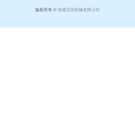
版权所有 ©
南通浩意机械有限公司